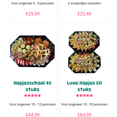
5.00
5.00
Voor ongeveer 6 - 8 personen
6 smakelijke varianten
uit 5
uit 5
€
29,99
€
22,49
Hapjesschaal 45
Luxe Hapjes 50
stuks
stuks
Gewaardeerd
Gewaardeerd
5.00
5.00
Voor ongeveer 10 - 15 personen
Voor ongeveer 15 - 20 personen
uit 5
uit 5
€
44,99
€
84,99