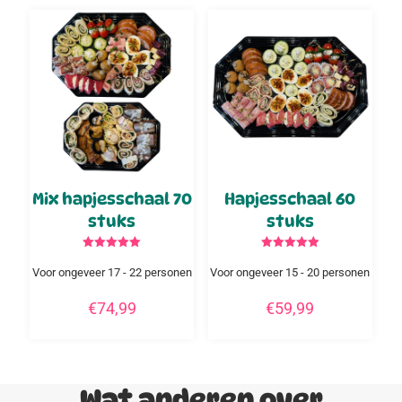
Mix hapjesschaal 70
Hapjesschaal 60
stuks
stuks
Gewaardeerd
Gewaardeerd
5.00
5.00
Voor ongeveer 17 - 22 personen
Voor ongeveer 15 - 20 personen
uit 5
uit 5
€
74,99
€
59,99
Wat anderen over