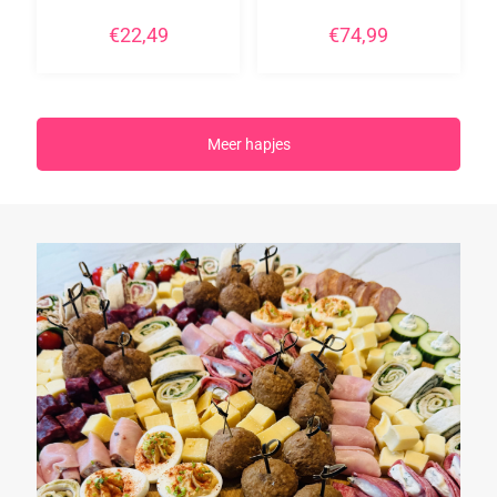
€
22,49
€
74,99
Meer hapjes