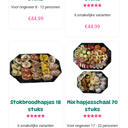
Voor ongeveer 8 - 12 personen
Gewaardeerd
5.00
6 smakelijke varianten
€
44,99
uit 5
€
44,99
Stokbroodhapjes 18
Mix hapjesschaal 70
stuks
stuks
Gewaardeerd
Gewaardeerd
5.00
5.00
6 smakelijke varianten
Voor ongeveer 17 - 22 personen
uit 5
uit 5