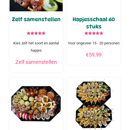
Zelf samenstellen
Hapjesschaal 60
stuks
Gewaardeerd
Gewaardeerd
5.00
5.00
Kies zelf het soort en aantal
Voor ongeveer 15 - 20 personen
uit 5
uit 5
hapjes
€
59,99
Zelf samenstellen