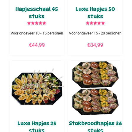
Hapjesschaal 45
Luxe Hapjes 50
stuks
stuks
Gewaardeerd
Gewaardeerd
5.00
5.00
Voor ongeveer 10 - 15 personen
Voor ongeveer 15 - 20 personen
uit 5
uit 5
€
44,99
€
84,99
Luxe Hapjes 25
Stokbroodhapjes 36
stuks
stuks