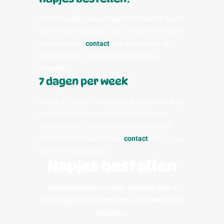
Indien mogelijk graag hapjes minimaal 2 dagen
van te voren bestellen. Wilt u het sneller? Neem
dan eerst even
contact
met ons op voor de
mogelijkheden. Vaak is het dan alsnog
mogelijk.
7 dagen per week
U kunt de hapjes 7 dagen per week (dus ook op
zondag) laten bezorgen of afhalen tussen
11.00 uur en 17.00 uur. Wilt u het eerder of
later? Neem dan eerst even
contact
met ons op
voor de mogelijkheden.
Hapjes bestellen
Naast bestellen via onze webshop kunt u
onze hapjes ook telefonisch of via WhatsApp
bestellen.