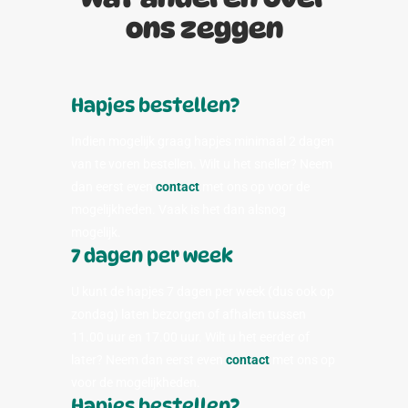
ons zeggen
Hapjes bestellen?
Indien mogelijk graag hapjes minimaal 2 dagen
van te voren bestellen. Wilt u het sneller? Neem
dan eerst even
contact
met ons op voor de
mogelijkheden. Vaak is het dan alsnog
mogelijk.
7 dagen per week
U kunt de hapjes 7 dagen per week (dus ook op
zondag) laten bezorgen of afhalen tussen
11.00 uur en 17.00 uur. Wilt u het eerder of
later? Neem dan eerst even
contact
met ons op
voor de mogelijkheden.
Hapjes bestellen?