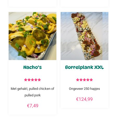
Nacho’s
Borrelplank XXL
Gewaardeerd
Gewaardeerd
5.00
5.00
Met gehakt, pulled chicken of
Ongeveer 250 hapjes
uit 5
uit 5
pulled pork
€
124,99
€
7,49