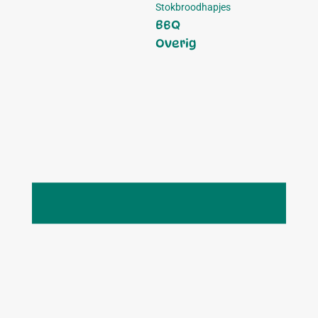
Stokbroodhapjes
BBQ
Overig