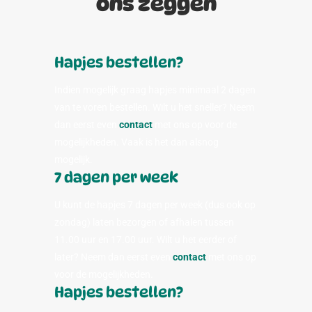
ons zeggen
Hapjes bestellen?
Indien mogelijk graag hapjes minimaal 2 dagen
van te voren bestellen. Wilt u het sneller? Neem
dan eerst even
contact
met ons op voor de
mogelijkheden. Vaak is het dan alsnog
mogelijk.
7 dagen per week
U kunt de hapjes 7 dagen per week (dus ook op
zondag) laten bezorgen of afhalen tussen
11.00 uur en 17.00 uur. Wilt u het eerder of
later? Neem dan eerst even
contact
met ons op
voor de mogelijkheden.
Hapjes bestellen?