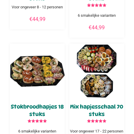
Voor ongeveer 8 - 12 personen
Gewaardeerd
5.00
6 smakelijke varianten
€
44,99
uit 5
€
44,99
Stokbroodhapjes 18
Mix hapjesschaal 70
stuks
stuks
Gewaardeerd
Gewaardeerd
5.00
5.00
6 smakelijke varianten
Voor ongeveer 17 - 22 personen
uit 5
uit 5