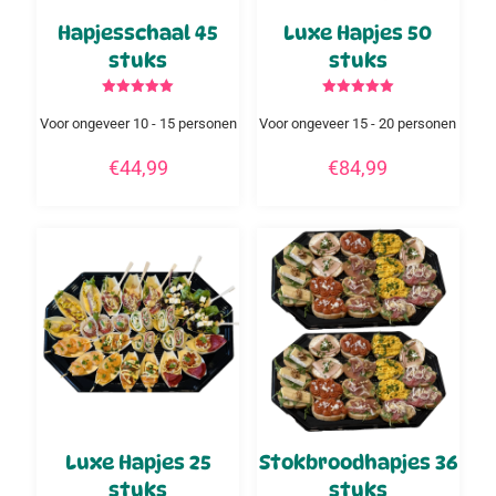
Hapjesschaal 45
Luxe Hapjes 50
stuks
stuks
Gewaardeerd
Gewaardeerd
5.00
5.00
Voor ongeveer 10 - 15 personen
Voor ongeveer 15 - 20 personen
uit 5
uit 5
€
44,99
€
84,99
Luxe Hapjes 25
Stokbroodhapjes 36
stuks
stuks