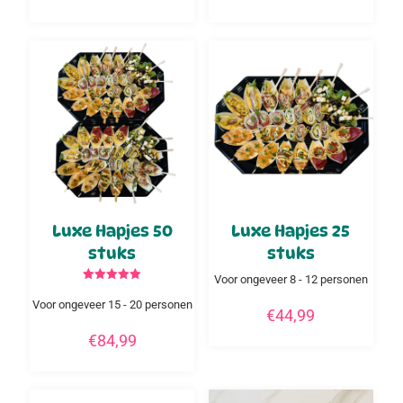
Luxe Hapjes 50
Luxe Hapjes 25
stuks
stuks
Voor ongeveer 8 - 12 personen
Gewaardeerd
5.00
Voor ongeveer 15 - 20 personen
uit 5
€
44,99
€
84,99