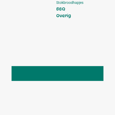
Stokbroodhapjes
BBQ
Overig