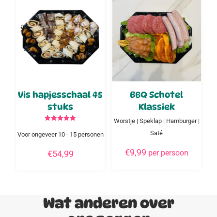
Vis hapjesschaal 45
BBQ Schotel
stuks
Klassiek
Worstje | Speklap | Hamburger |
Gewaardeerd
5.00
Saté
Voor ongeveer 10 - 15 personen
uit 5
€
9,99
per persoon
€
54,99
Wat anderen over