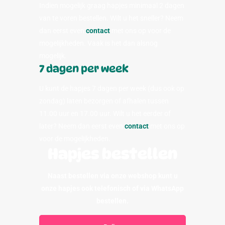
Indien mogelijk graag hapjes minimaal 2 dagen
van te voren bestellen. Wilt u het sneller? Neem
dan eerst even
contact
met ons op voor de
mogelijkheden. Vaak is het dan alsnog
mogelijk.
7 dagen per week
U kunt de hapjes 7 dagen per week (dus ook op
zondag) laten bezorgen of afhalen tussen
11.00 uur en 17.00 uur. Wilt u het eerder of
later? Neem dan eerst even
contact
met ons op
voor de mogelijkheden.
Hapjes bestellen
Naast bestellen via onze webshop kunt u
onze hapjes ook telefonisch of via WhatsApp
bestellen.