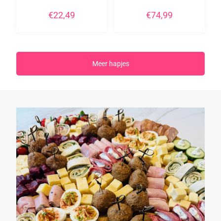
€
22,49
€
74,99
Meer hapjes