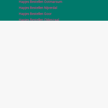
Hapjes Bestellen Ootmarsum
Hapjes Bestellen Nijverdal
Hapjes Bestellen Goor
Hapjes Bestellen Oldenzaal
Hapjes Bestellen Rijssen
Hapjes Bestellen Tubbergen
Hapjes Bestellen Albergen
© Smul & Smaak. Alle rechten voorbehouden.