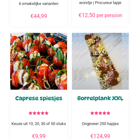
5.00
worstje | Procureur lapje
6 smakelijke varianten
uit 5
€
12,50
per persoon
€
44,99
Caprese spiesjes
Borrelplank XXL
Gewaardeerd
Gewaardeerd
5.00
5.00
Keuze uit 10, 20, 30 of 50 stuks
Ongeveer 250 hapjes
uit 5
uit 5
€
9,99
€
124,99