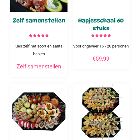
Zelf samenstellen
Hapjesschaal 60
stuks
Gewaardeerd
Gewaardeerd
5.00
5.00
Kies zelf het soort en aantal
Voor ongeveer 15 - 20 personen
uit 5
uit 5
hapjes
€
59,99
Zelf samenstellen