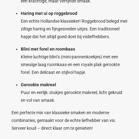
een krachtige, maar verfijnde smaak.
Haring met ui op roggebrood
Een echte Hollandse klassieker! Roggebrood belegd met
ziltige haring en fijngesneden uitjes. Een traditioneel
hapje dat het altijd goed doet bij visliefhebbers.
Blini met forel en roomkaas
Kleine luchtige blini’s (mini-pannenkoekjes) met een
smeuïge laag roomkaas en een royale plak gerookte
forel. Een delicaat en stijlvol hapje.
Gerookte makreel
Puur en eerlijk: stukjes gerookte makreel, licht gekruid
en vol van smaak.
Een perfecte mix van klassieke smaken en moderne
combinaties, gemaakt voor de echte liefhebber van vis.
Serveer koud – direct klaar om te genieten!