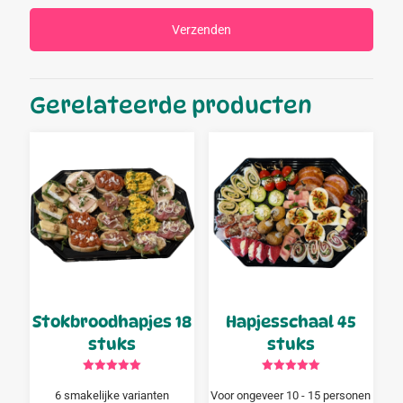
Gerelateerde producten
Stokbroodhapjes 18
Hapjesschaal 45
stuks
stuks
Gewaardeerd
Gewaardeerd
5.00
5.00
6 smakelijke varianten
Voor ongeveer 10 - 15 personen
uit 5
uit 5