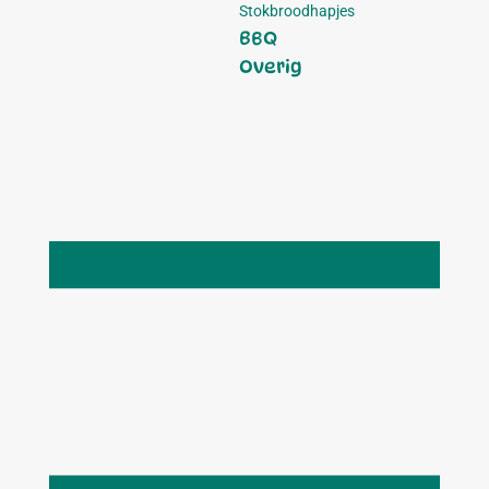
Stokbroodhapjes
BBQ
Overig