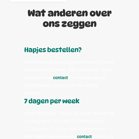
Wat anderen over
ons zeggen
Hapjes bestellen?
Indien mogelijk graag hapjes minimaal 2 dagen
van te voren bestellen. Wilt u het sneller? Neem
dan eerst even
contact
met ons op voor de
mogelijkheden. Vaak is het dan alsnog
mogelijk.
7 dagen per week
U kunt de hapjes 7 dagen per week (dus ook op
zondag) laten bezorgen of afhalen tussen
11.00 uur en 17.00 uur. Wilt u het eerder of
later? Neem dan eerst even
contact
met ons op