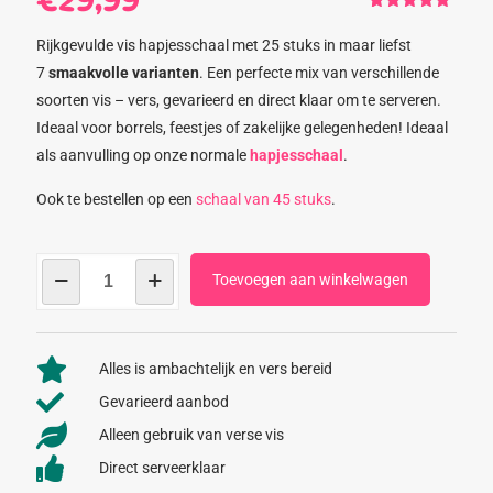
Gewaardeerd
1
5.00
op 5
Rijkgevulde vis hapjesschaal met 25 stuks in maar liefst
gebaseerd
op
7
smaakvolle varianten
. Een perfecte mix van verschillende
klantbeoordeling
soorten vis – vers, gevarieerd en direct klaar om te serveren.
Ideaal voor borrels, feestjes of zakelijke gelegenheden! Ideaal
als aanvulling op onze normale
hapjesschaal
.
Ook te bestellen op een
schaal van 45 stuks
.
Vis
Toevoegen aan winkelwagen
hapjesschaal
25
stuks
Alles is ambachtelijk en vers bereid
aantal
Gevarieerd aanbod
Alleen gebruik van verse vis
Direct serveerklaar