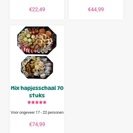
€
22,49
€
44,99
Mix hapjesschaal 70
stuks
Gewaardeerd
5.00
Voor ongeveer 17 - 22 personen
uit 5
€
74,99