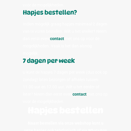
voor de mogelijkheden.
Hapjes bestellen?
Indien mogelijk graag hapjes minimaal 2 dagen
van te voren bestellen. Wilt u het sneller? Neem
dan eerst even
contact
met ons op voor de
mogelijkheden. Vaak is het dan alsnog
mogelijk.
7 dagen per week
U kunt de hapjes 7 dagen per week (dus ook op
zondag) laten bezorgen of afhalen tussen
11.00 uur en 17.00 uur. Wilt u het eerder of
later? Neem dan eerst even
contact
met ons op
voor de mogelijkheden.
Hapjes bestellen
Naast bestellen via onze webshop kunt u
onze hapjes ook telefonisch of via WhatsApp