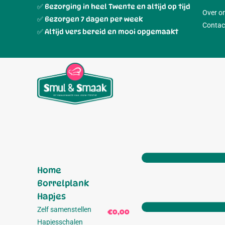
✅ Bezorging in heel Twente en altijd op tijd
Over o
✅ Bezorgen 7 dagen per week
Contac
✅ Altijd vers bereid en mooi opgemaakt
Home
Borrelplank
Hapjes
Zelf samenstellen
€0,00
0
Hapjesschalen