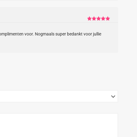
Gewaardeerd
5
uit 5
 complimenten voor. Nogmaals super bedankt voor jullie