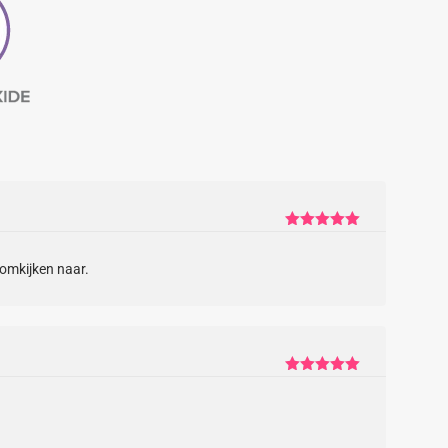
Gewaardeerd
5
uit 5
 omkijken naar.
Gewaardeerd
5
uit 5