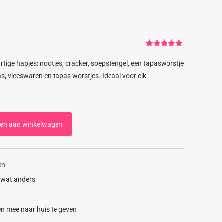
Gewaardeerd
3
5.00
op 5
artige hapjes: nootjes, cracker, soepstengel, een tapasworstje
gebaseerd
op
as, vleeswaren en tapas worstjes. Ideaal voor elk
klantbeoordelingen
en aan winkelwagen
en
s wat anders
n mee naar huis te geven