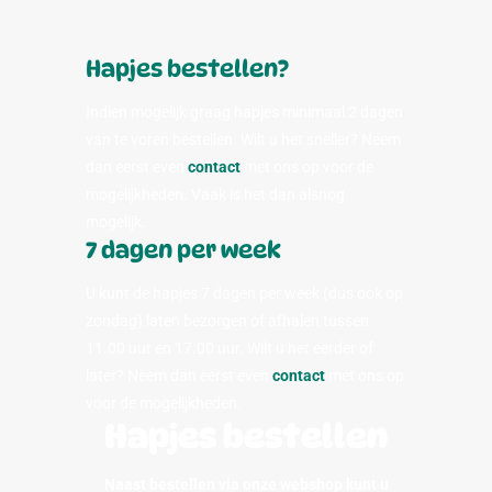
Hapjes bestellen?
Indien mogelijk graag hapjes minimaal 2 dagen
van te voren bestellen. Wilt u het sneller? Neem
dan eerst even
contact
met ons op voor de
mogelijkheden. Vaak is het dan alsnog
mogelijk.
7 dagen per week
U kunt de hapjes 7 dagen per week (dus ook op
zondag) laten bezorgen of afhalen tussen
11.00 uur en 17.00 uur. Wilt u het eerder of
later? Neem dan eerst even
contact
met ons op
voor de mogelijkheden.
Hapjes bestellen
Naast bestellen via onze webshop kunt u