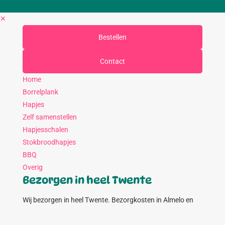
✕
Bestellen
Contact
Home
Borrelplank
Hapjes
Zelf samenstellen
Hapjesschalen
Stokbroodhapjes
BBQ
Overig
Bezorgen in heel Twente
Wij bezorgen in heel Twente. Bezorgkosten in Almelo en
Vriezenveen zijn €3,95 en vanaf €100,-
gratis
.