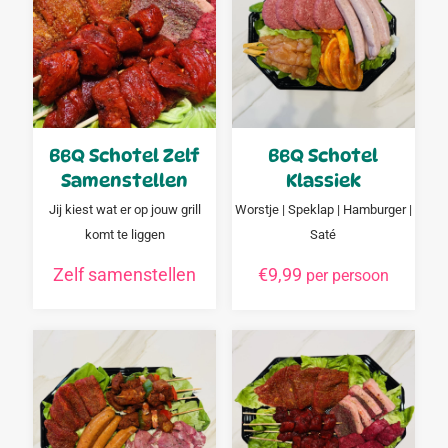
BBQ Schotel Zelf
BBQ Schotel
Samenstellen
Klassiek
Jij kiest wat er op jouw grill
Worstje | Speklap | Hamburger |
komt te liggen
Saté
Zelf samenstellen
€
9,99
per persoon