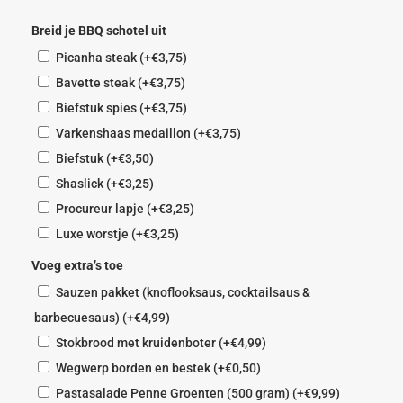
Breid je BBQ schotel uit
Picanha steak
(+
€
3,75
)
Bavette steak
(+
€
3,75
)
Biefstuk spies
(+
€
3,75
)
Varkenshaas medaillon
(+
€
3,75
)
Biefstuk
(+
€
3,50
)
Shaslick
(+
€
3,25
)
Procureur lapje
(+
€
3,25
)
Luxe worstje
(+
€
3,25
)
Voeg extra’s toe
Sauzen pakket (knoflooksaus, cocktailsaus &
barbecuesaus)
(+
€
4,99
)
Stokbrood met kruidenboter
(+
€
4,99
)
Wegwerp borden en bestek
(+
€
0,50
)
Pastasalade Penne Groenten (500 gram)
(+
€
9,99
)