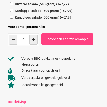
Huzarensalade (500 gram)
(+
€
7,99
)
Aardappel salade (500 gram)
(+
€
7,99
)
Rundvlees salade (500 gram)
(+
€
7,99
)
Voer aantal personen in:
BBQ
Toevoegen aan winkelwagen
Schotel
Klassiek
aantal
Volledig BBQ-pakket met 4 populaire
vleessoorten
Direct klaar voor op de grill
Vers verpakt en gekoeld geleverd
Ideaal voor elke gelegenheid
Beschrijving