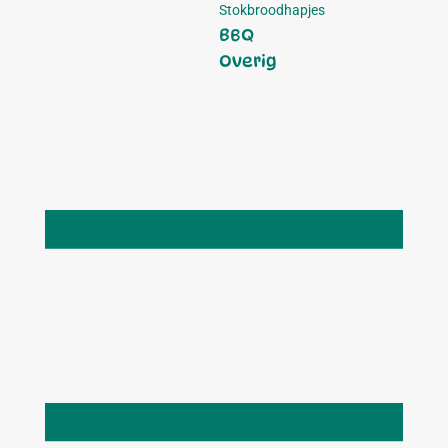
Stokbroodhapjes
BBQ
Overig