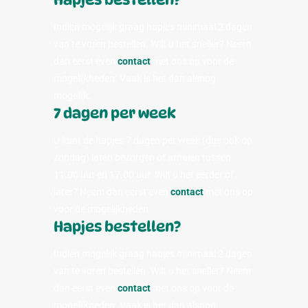
Indien mogelijk graag hapjes minimaal 2 dagen
van te voren bestellen. Wilt u het sneller? Neem
dan eerst even
contact
met ons op voor de
mogelijkheden. Vaak is het dan alsnog
mogelijk.
7 dagen per week
U kunt de hapjes 7 dagen per week (dus ook op
zondag) laten bezorgen of afhalen tussen
11.00 uur en 17.00 uur. Wilt u het eerder of
later? Neem dan eerst even
contact
met ons op
voor de mogelijkheden.
Hapjes bestellen?
Indien mogelijk graag hapjes minimaal 2 dagen
van te voren bestellen. Wilt u het sneller? Neem
dan eerst even
contact
met ons op voor de
mogelijkheden. Vaak is het dan alsnog