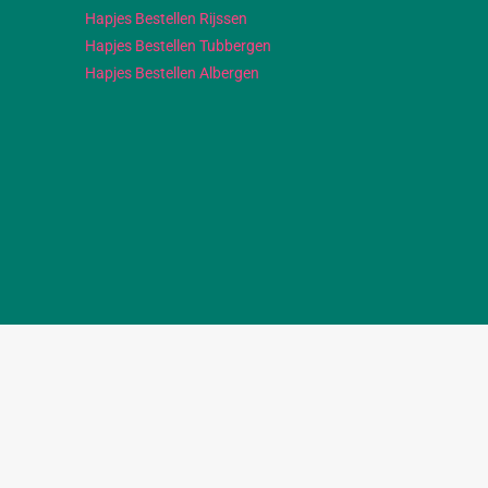
Hapjes Bestellen Rijssen
Hapjes Bestellen Tubbergen
Hapjes Bestellen Albergen
© Smul & Smaak. Alle rechten voorbehouden.
2025 |
Webshop laten maken
: Chuck's
✕