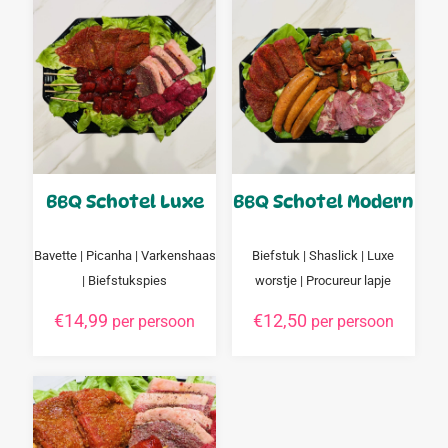
BBQ Schotel Luxe
BBQ Schotel Modern
Bavette | Picanha | Varkenshaas
Biefstuk | Shaslick | Luxe
| Biefstukspies
worstje | Procureur lapje
€
14,99
€
12,50
per persoon
per persoon