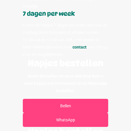
mogelijk.
7 dagen per week
U kunt de hapjes 7 dagen per week (dus ook op
zondag) laten bezorgen of afhalen tussen
11.00 uur en 17.00 uur. Wilt u het eerder of
later? Neem dan eerst even
contact
met ons op
voor de mogelijkheden.
Hapjes bestellen
Naast bestellen via onze webshop kunt u
onze hapjes ook telefonisch of via WhatsApp
bestellen.
Bellen
WhatsApp